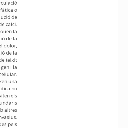
rculació
fàtica o
lució de
de calci.
ouen la
ió de la
el dolor,
ió de la
e teixit
agen i la
el·lular.
ixen una
utica no
viten els
cundaris
b altres
nvasius.
des pels