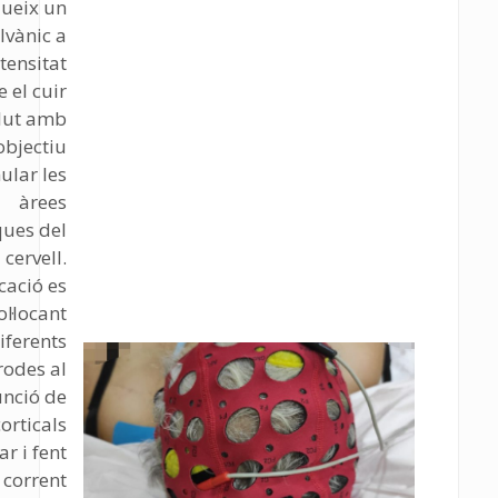
dueix un
lvànic a
tensitat
 el cuir
lut amb
’objectiu
ular les
àrees
ques del
cervell.
cació es
ol·locant
iferents
rodes al
unció de
corticals
r i fent
 corrent