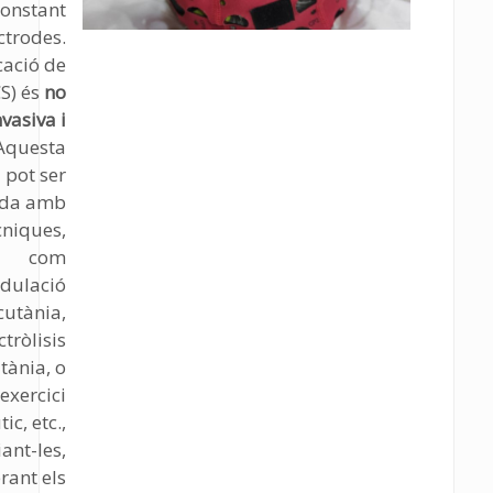
constant
ctrodes.
cació de
S) és
no
nvasiva i
Aquesta
 pot ser
da amb
cniques,
com
dulació
cutània,
ctròlisis
tània, o
’exercici
ic, etc.,
ant-les,
rant els