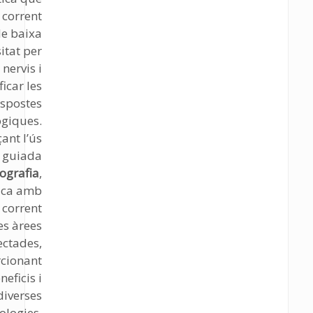
a corrent
de baixa
itat per
 nervis i
icar les
espostes
giques.
ant l’ús
a guiada
ografia
,
lica amb
l corrent
les àrees
ectades,
cionant
neficis i
diverses
ologies.