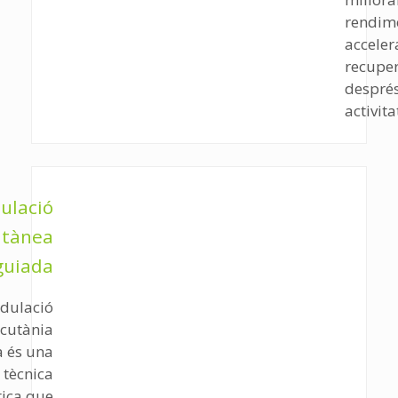
rendime
acceler
recupe
despré
activita
ulació
utànea
guiada
dulació
cutània
 és una
 tècnica
tica que