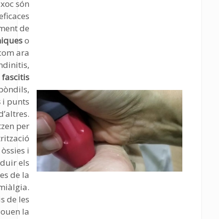
 xoc són
eficaces
ament de
niques
o
 com ara
ndinitis,
,
fascitis
spòndils,
s
i punts
d’altres.
tzen per
trització
 òssies i
duir els
s de la
miàlgia.
is de les
louen la