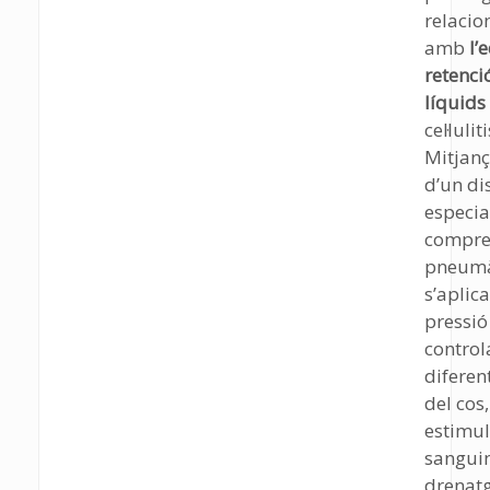
relacio
amb
l’
retenci
líquids
cel·luliti
Mitjanç
d’un di
especia
compre
pneumà
s’aplic
pressió
control
diferen
del cos,
estimul
sanguini
drenat