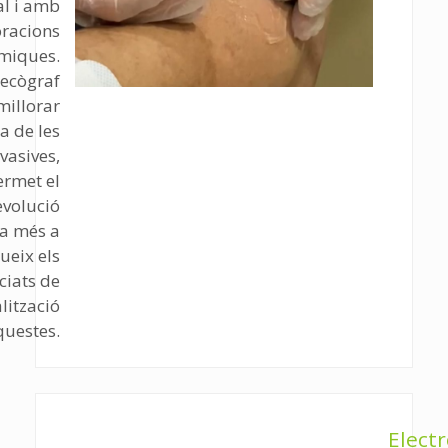
al i amb
oracions
miques.
l’ecògraf
millorar
ia de les
vasives,
ermet el
evolució
, a més a
ueix els
ciats de
alització
questes.
Electr