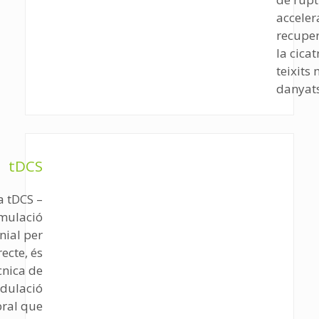
acceler
recuper
la cicat
teixits
danyats
tDCS
a tDCS –
imulació
nial per
recte, és
cnica de
dulació
bral que