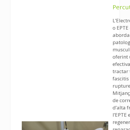
Percu
L’Electr
o EPTE
abordar
patolog
muscul
oferint
efectiv
tractar
fascitis
ruptures
Mitjanç
de corr
d’alta 
l’EPTE 
regener
reparac