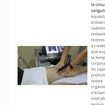
la circu
sanguí
Aquest
activac
nodreix
revitali
nostres 
a travé
que au
la tem
corpora
les cap
profun
nostre
organis
tractam
molt ef
lesions