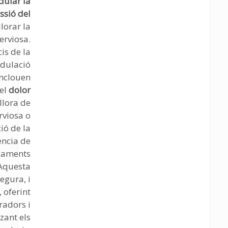
ular la
ssió del
llorar la
erviosa.
cis de la
dulació
inclouen
del
dolor
llora de
rviosa o
ió de la
ncia de
caments
 Aquesta
segura, i
, oferint
radors i
zant els