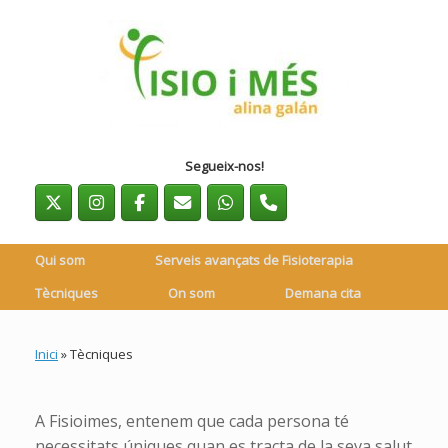
Skip
to
content
Segueix-nos!
Qui som
Serveis avançats de Fisioterapia
Tècniques
On som
Demana cita
Inici
»
Tècniques
A Fisioimes, entenem que cada persona té
necessitats úniques quan es tracta de la seva salut