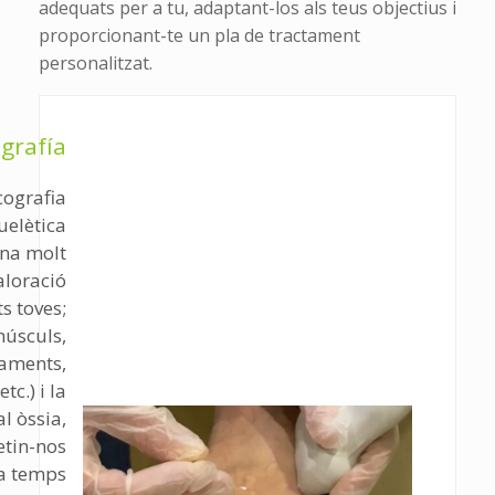
adequats per a tu, adaptant-los als teus objectius i
proporcionant-te un pla de tractament
personalitzat.
grafía
cografia
elètica
ina molt
valoració
ts toves;
músculs,
gaments,
etc.) i la
al òssia,
tin-nos
 a temps