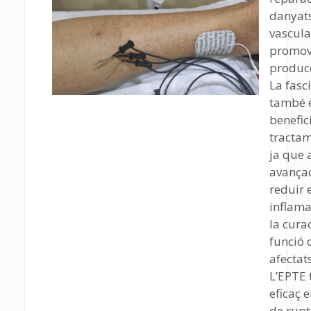
danyats
vascula
promov
producc
La fasci
també 
benefic
tracta
ja que 
avança
reduir e
inflama
la curac
funció d
afectats
L’EPTE 
eficaç 
de ruptu