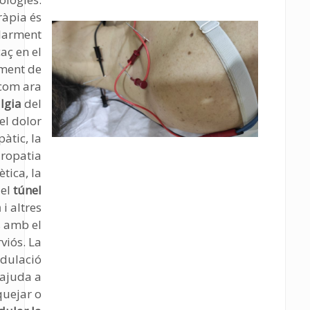
ràpia és
larment
caç en el
ment de
 com ara
lgia
del
el dolor
àtic, la
ropatia
tica, la
del
túnel
à
i altres
s amb el
viós. La
dulació
 ajuda a
quejar o