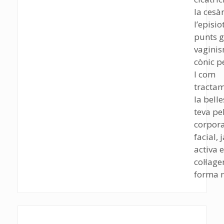
la cesàr
l’episi
punts g
vaginis
cònic p
I com
tractam
la belle
teva pel
corpora
facial, 
activa e
col·lage
forma n