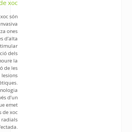
de xoc
 xoc són
invasiva
tza ones
s d’alta
stimular
ció dels
moure la
ó de les
lesions
tiques.
cnologia
vés d’un
que emet
s de xoc
 radials
fectada.