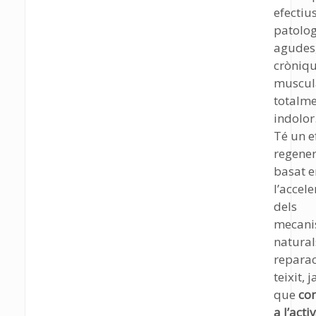
efectiu
patolog
agudes
cròniqu
muscula
totalm
indolor
Té un e
regener
basat e
l’accele
dels
mecani
natural
reparac
teixit, j
que
con
a l’acti