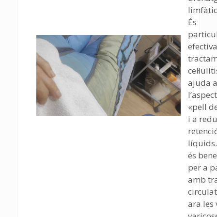
limfàtic
És
partic
efectiva
tractam
cel·lulit
ajuda a
l’aspect
«pell d
i a redu
retenci
líquid
és bene
per a p
amb tr
circula
ara les
varicos