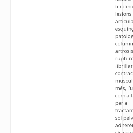
tendino
lesions
articula
esquinç
patolog
column
artrosis
ruptur
fibril·lar
contrac
muscul
més, l’u
com a t
per a
tractam
sòl pelv
adherè
cicatric