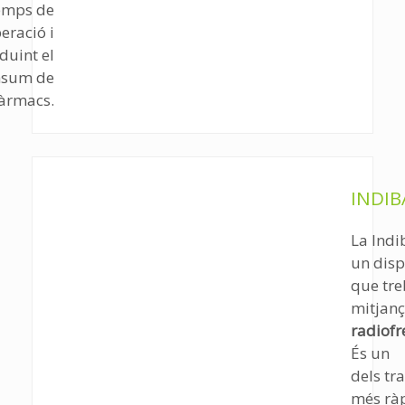
emps de
eració i
duint el
nsum de
àrmacs.
INDIB
La Indi
un disp
que tre
mitjanç
radiof
És un
dels tr
més ràp