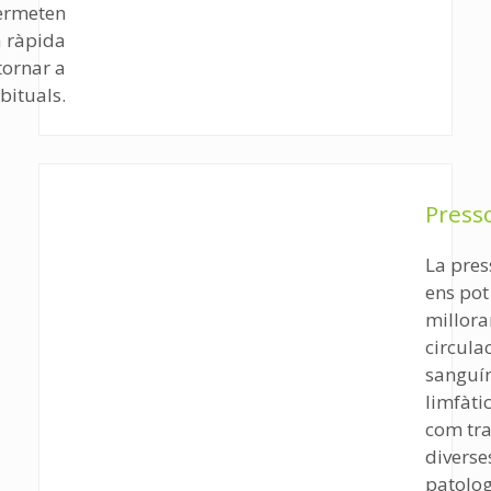
permeten
 ràpida
tornar a
abituals.
Press
La pres
ens pot
millora
circula
sanguín
limfàtic
com tra
diverse
patolog